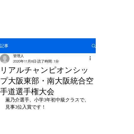
NPO法人 国際空手拳法連盟
羅漢塾
記事
管理人
2020年11月8日
読了時間: 1分
リアルチャンピオンシッ
プ大阪東部・南大阪統合空
手道選手権大会
薫乃介選手、小学3年初中級クラスで、
見事3位入賞です！