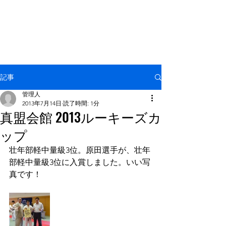
NPO法人 国際空手拳法連盟
羅漢塾
記事
管理人
2013年7月14日
読了時間: 1分
真盟会館 2013ルーキーズカ
ップ
壮年部軽中量級3位。原田選手が、壮年
部軽中量級3位に入賞しました。いい写
真です！