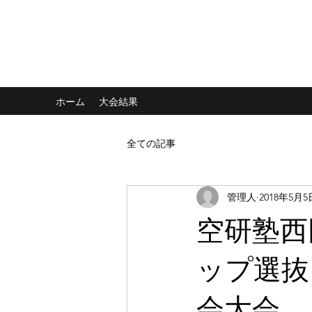
NPO法人 国際空手拳法連盟 羅漢塾
ホーム
大会結果
全ての記事
管理人
2018年5月5
空研塾西
ップ選抜
会大会