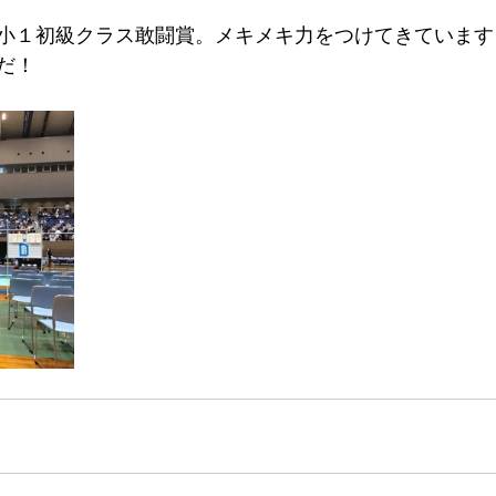
、小１初級クラス敢闘賞。メキメキ力をつけてきていま
だ！