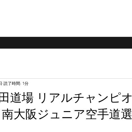
日
読了時間: 1分
田道場 リアルチャンピ
 南大阪ジュニア空手道