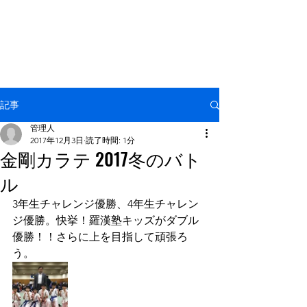
NPO法人 国際空手拳法連盟
羅漢塾
記事
管理人
2017年12月3日
読了時間: 1分
金剛カラテ 2017冬のバト
ル
3年生チャレンジ優勝、4年生チャレン
ジ優勝。快挙！羅漢塾キッズがダブル
優勝！！さらに上を目指して頑張ろ
う。