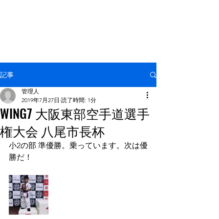
NPO法人 国際空手拳法連盟
羅漢塾
記事
管理人
2019年7月27日
読了時間: 1分
WING7 大阪東部空手道選手
権大会 八尾市長杯
小2の部 準優勝。乗っています。次は優
勝だ！